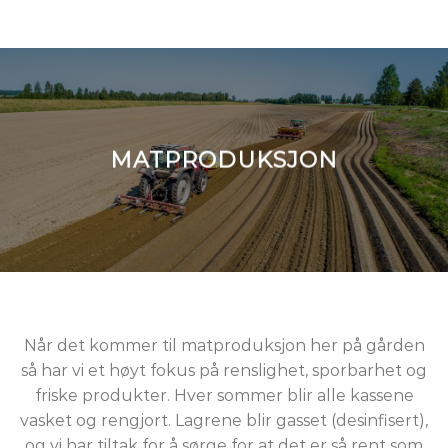
MATPRODUKSJON
Når det kommer til matproduksjon her på gården
så har vi et høyt fokus på renslighet, sporbarhet og
friske produkter. Hver sommer blir alle kassene
vasket og rengjort. Lagrene blir gasset (desinfisert),
og vi har tiltak for å sørge for at det er så rent som