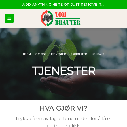
Skip
ADD ANYTHING HERE OR JUST REMOVE IT...
to
content
HJEM
OM OSS
TJENESTER
PRODUKTER
KONTAKT
TJENESTER
HVA GJØR VI?
Trykk på en av fagfeltene under for å få et
bedre innblikk!